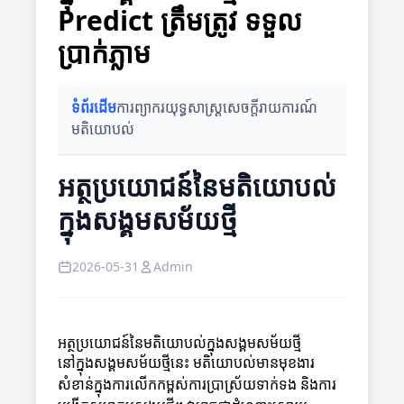
Predict ត្រឹមត្រូវ ទទួល
ប្រាក់ភ្លាម
ទំព័រដើម
ការព្យាករ
យុទ្ធសាស្ត្រ
សេចក្តីរាយការណ៍
មតិយោបល់
អត្ថប្រយោជន៍នៃមតិយោបល់
ក្នុងសង្គមសម័យថ្មី
2026-05-31
Admin
អត្ថប្រយោជន៍នៃមតិយោបល់ក្នុងសង្គមសម័យថ្មី
នៅក្នុងសង្គមសម័យថ្មីនេះ មតិយោបល់មានមុខងារ​
សំខាន់ក្នុងការលើកកម្ពស់ការប្រាស្រ័យទាក់ទង និងការ