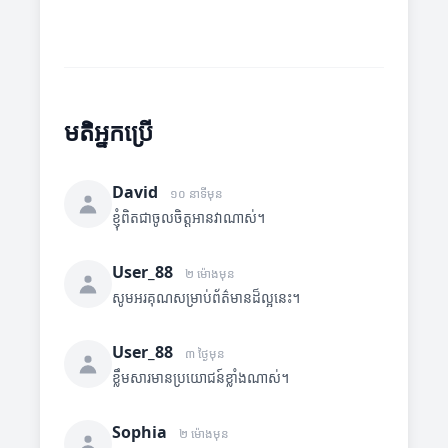
មតិអ្នកប្រើ
David
១០ នាទីមុន
ខ្ញុំពិតជាចូលចិត្តអានវាណាស់។
User_88
២ ម៉ោងមុន
សូមអរគុណសម្រាប់ព័ត៌មានដ៏ល្អនេះ។
User_88
៣ ថ្ងៃមុន
ខ្លឹមសារមានប្រយោជន៍ខ្លាំងណាស់។
Sophia
២ ម៉ោងមុន