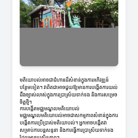
មតិយោបល់អាចជាជំហានដ៏សំខាន់ក្នុងការអភិវឌ្ឍន៍
បន្ថែមទៀត។ វាពិតជាអាចជួយឱ្យមានការបង្កើតការយល់
ដឹងច្បាស់លាស់ក្នុងការប្រាស្រ័យទាក់ទង និងការសម្រេច
ចិត្តថ្មី។
ការបង្កើតមជ្ឈមណ្ឌលមតិយោបល់
មជ្ឈមណ្ឌលមតិយោបល់អាចជាសកម្មភាពសំខាន់ក្នុងការ
បង្កើតការប្រើប្រាស់មតិយោបល់។ អ្នកអាចបង្កើតវា
សម្រាប់ការបន្តសន្ទនា និងការធ្វើការប្រាស្រ័យទាក់ទង
ដែលមានប្រសិទ្ធភាព។