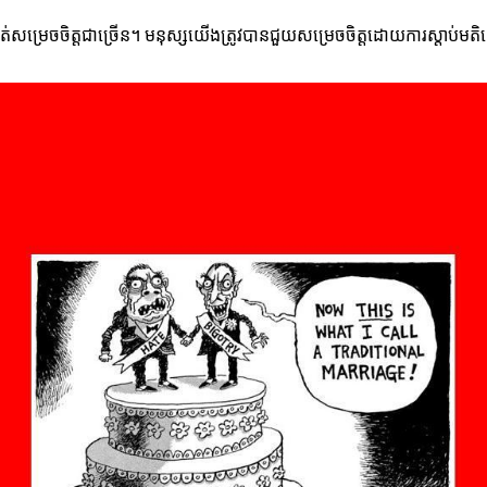
សម្រេចចិត្តជាច្រើន។ មនុស្សយើងត្រូវបានជួយសម្រេចចិត្តដោយការស្តាប់មតិយោប