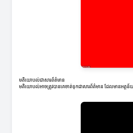
មតិយោបល់ជាសារព័ត៌មាន
មតិយោបល់អាចត្រូវបានគេចាត់ទុកជាសារព័ត៌មាន ដែលមានអត្ថន័យថាវ