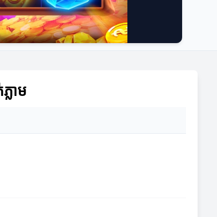
ភ្លាម