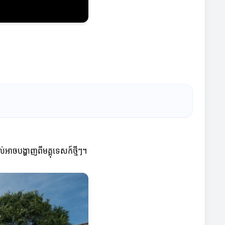
ាចបង្ហាញពីមគ្គុទេសក៍ថ្មីៗ។