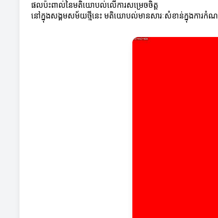
ផលប៉ះពាល់នៃមតិយោបល់លើការសម្រេចចិត្ត
នៅក្នុងសង្គមសម័យថ្មីនេះ មតិយោបល់មានសារៈសំខាន់ក្នុងការកំណត់