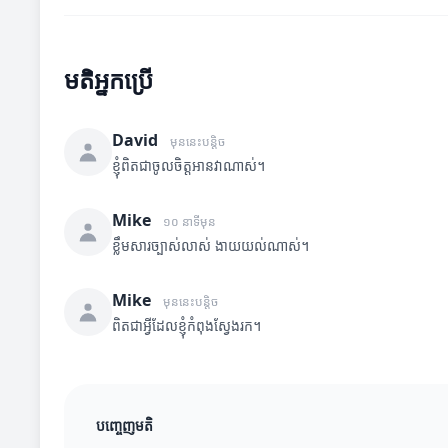
មតិអ្នកប្រើ
David
មុននេះបន្តិច
ខ្ញុំពិតជាចូលចិត្តអានវាណាស់។
Mike
១០ នាទីមុន
ខ្លឹមសារច្បាស់លាស់ ងាយយល់ណាស់។
Mike
មុននេះបន្តិច
ពិតជាអ្វីដែលខ្ញុំកំពុងស្វែងរក។
បញ្ចេញមតិ