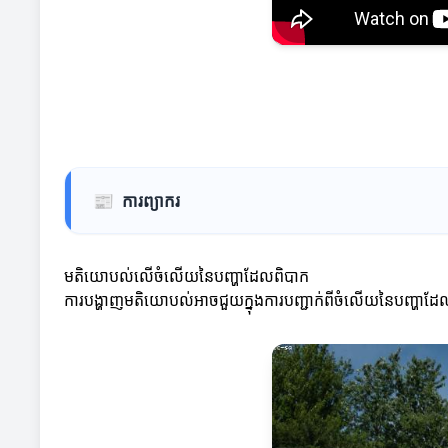
📰
ការព្យាករ
មតិយោបល់លើចំលើយនៃបញ្ហាដែលពិបាក
ការបង្ហាញមតិយោបល់អាចជួយក្នុងការបញ្ជាក់ពីចំលើយនៃបញ្ហាដែលពិ