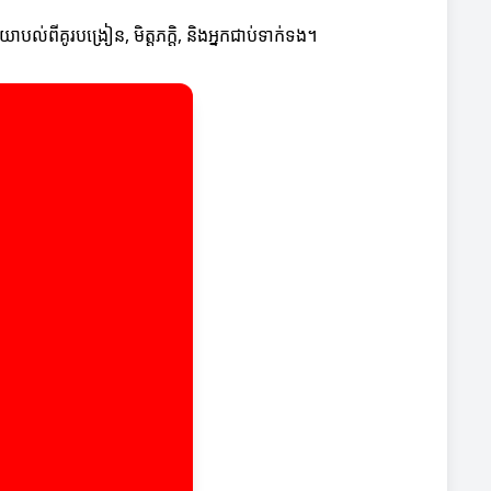
ល់ពីគូរបង្រៀន, មិត្តភក្តិ, និងអ្នកជាប់ទាក់ទង។