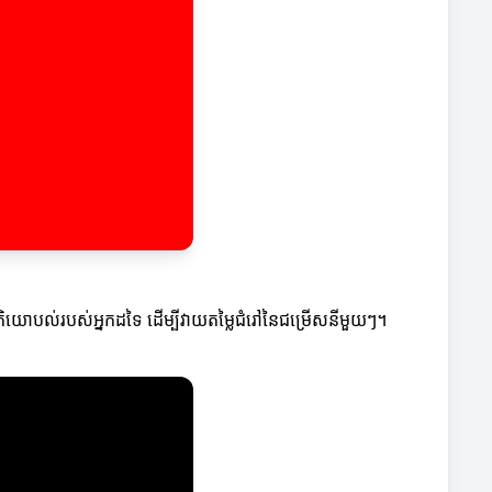
មតិយោបល់របស់អ្នកដទៃ ដើម្បីវាយតម្លៃជំរៅនៃជម្រើសនីមួយៗ។