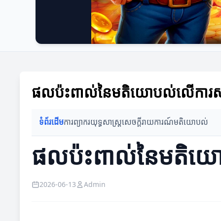
ផលប៉ះពាល់នៃមតិយោបល់លើការសម្រេចច
ទំព័រដើម
ការព្យាករ
យុទ្ធសាស្ត្រ
សេចក្តីរាយការណ៍
មតិយោបល់
ផលប៉ះពាល់នៃមតិយោប
2026-06-13
Admin