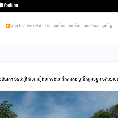
▶
Watch Video related to: ផលប៉ះពាល់នៃមតិយោបល់លើការសម្រេចចិត្ត
បាក។ មិនថាអ្វីដែលជារឿងទាក់ទងទៅនឹងការងារ ឬជីវិតផ្ទាល់ខ្លួន មតិយោបល់អ