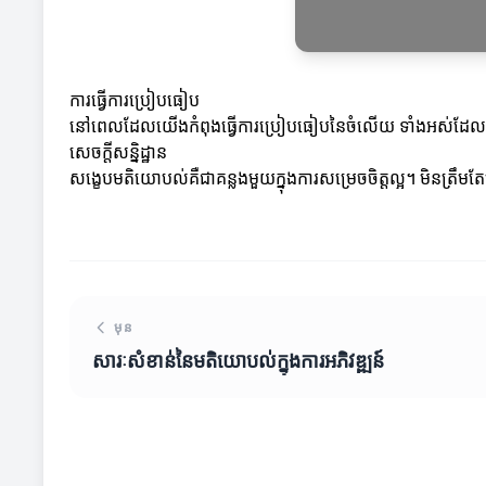
ការធ្វើការប្រៀបធៀប
នៅពេលដែលយើងកំពុងធ្វើការប្រៀបធៀបនៃចំលើយ ទាំងអស់ដែលមានក
សេចក្តីសន្និដ្ឋាន
សង្ខេបមតិយោបល់គឺជាគន្លងមួយក្នុងការសម្រេចចិត្តល្អ។ មិនត្រឹមតែ
មុន
សារៈសំខាន់នៃមតិយោបល់ក្នុងការអភិវឌ្ឍន៍