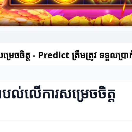
ិត្ត - Predict ត្រឹមត្រូវ ទទួលប្រាក់
ល់លើការសម្រេចចិត្ត