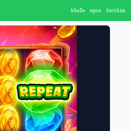
ទំព័រដើម
អត្ថបទ
ទំនាក់ទំនង