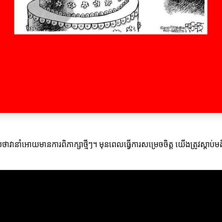
ានាំអោយមានការពិភាក្សាថ្មីៗ។ មុនពេលធ្វើការសម្រេចចិត្ត យើងត្រូវស្តាប់