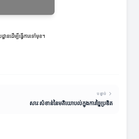
ានដើម្បីធ្វើការទៅមុខ។
បន្ទាប់
សារៈសំខាន់នៃមតិយោបល់ក្នុងការច្នៃប្រឌិត