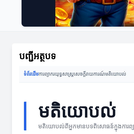
បញ្ជីអត្ថបទ
ទំព័រដើម
ការព្យាករ
យុទ្ធសាស្ត្រ
សេចក្តីរាយការណ៍
មតិយោបល់
មតិយោបល់
មតិយោបល់ពីអ្នកមានបទពិសោធន៍ក្នុងការព្