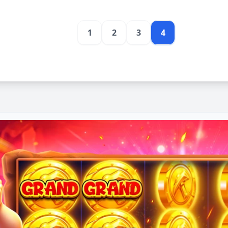
1
2
3
4