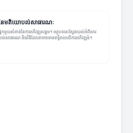
់នៃមតិយោបល់សាធារណៈ
ែកមួយសំខាន់នៃការអភិវឌ្ឍសង្គម។ អត្ថបទនេះស្វែងយល់អំពីសារៈ
ល់សាធារណៈនិងវិធីដែលវាអាចមានឥទ្ធិពលលើការអភិវឌ្ឍន៍។