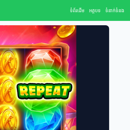
ទំព័រដើម
អត្ថបទ
ទំនាក់ទំនង