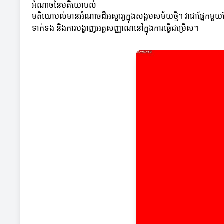
អំណាចនៃមតិយោបល់
មតិយោបល់មានអំណាចដ៏អស្ចារ្យក្នុងសង្គមសម័យថ្មី។ វាជាផ្នែ
ទាក់ទង និងការបង្ហាញអត្តសញ្ញាណនៅក្នុងការធ្វើជម្រើស។