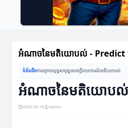
អំណាចនៃមតិយោបល់ - Predict ត្រឹម
ទំព័រដើម
ការព្យាករ
យុទ្ធសាស្ត្រ
សេចក្តីរាយការណ៍
មតិយោបល់
អំណាចនៃមតិយោបល
2026-06-16
Admin