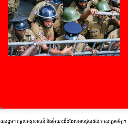
ងសង្គម។ វាផ្តល់អនុសាសន៍ និងចំណេះដឹងដែលអាចជួយដល់ការសម្រេចចិត្ត។ ដូច្នេះ