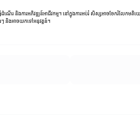
ណើរ និងការអភិវឌ្ឍន៍អាជីវកម្ម។ នៅក្នុងការអប់រំ សិស្សអាចចែករំលែកមតិយោបល់រ
ៗ និងអាចយកទៅអនុវត្តន៍។