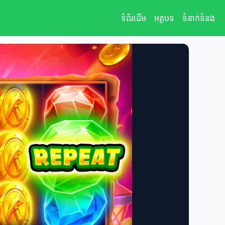
ទំព័រដើម
អត្ថបទ
ទំនាក់ទំនង