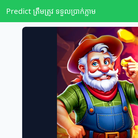
Predict ត្រឹមត្រូវ ទទួលប្រាក់ភ្លាម