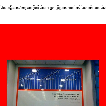
កមួយដែលបង្កើតសេវាកម្មតាមអ៊ីនធឺណិត។ អ្នកប្រើប្រាស់អាចចែករំលែកមតិយោ