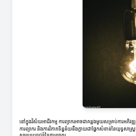
នៅក្នុងវិស័យអាជីវកម្ម ការព្យាករ​អាចជាគន្លងមួយសម្រាប់ការអភិវឌ
ការព្យាករ និងការវិភាគទិន្នន័យនឹងក្លាយជាផ្នែកសំខាន់នៃយុទ្ធស
សារប្រយោជន៍នៃការព្យាករ