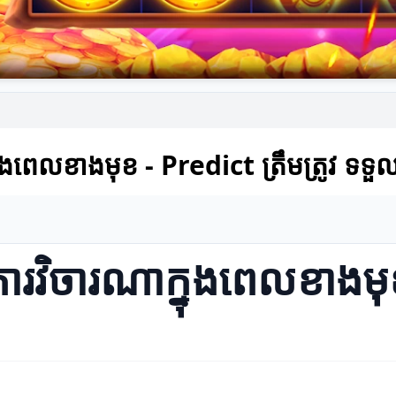
ងពេលខាងមុខ - Predict ត្រឹមត្រូវ ទទួលប
ការវិចារណាក្នុងពេលខាងម