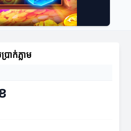
្រាក់ភ្លាម
ុខ