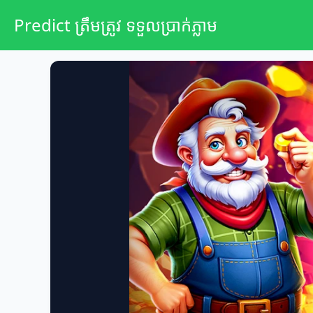
Predict ត្រឹមត្រូវ ទទួលប្រាក់ភ្លាម