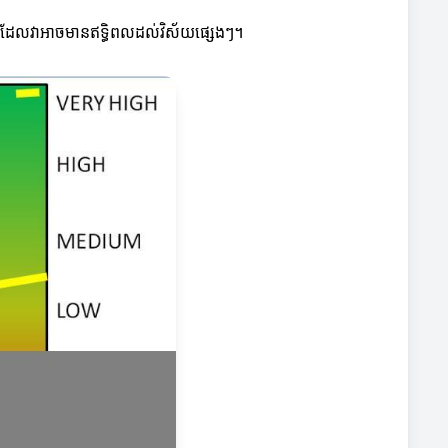
ិងវិធីដែលវាអាចមានឥទ្ធិពលដល់វិស័យផ្សេងៗ។