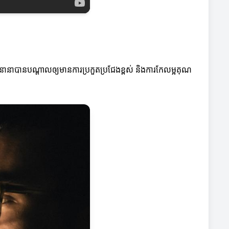
ស័យនានាបានបណ្តាលឲ្យមានការប្រកួតប្រជែងខ្ពស់ និងការកែលម្អគុណ