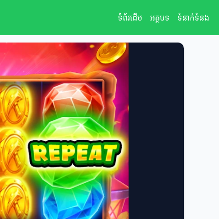
ទំព័រដើម
អត្ថបទ
ទំនាក់ទំនង