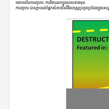
អនាគតនៃការព្យាករ: ការវិចារណាក្នុងពេលខាងមុខ
ការព្យាករ បានក្លាយជាផ្នែកសំខាន់នៃវីធីសាស្ត្រប្រកួតប្រជែងក្នុង