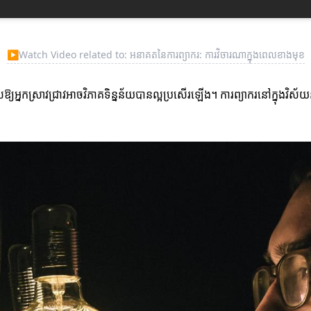
▶
Watch Video related to: អនាគតនៃការព្យាករ: ការវិចារណាក្នុងពេលខាងមុខ
ឱ្យអ្នកស្រាវជ្រាវអាចវិភាគទិន្នន័យបានល្អប្រសើរឡើង។ ការព្យាករ​នៅក្នុងវិ