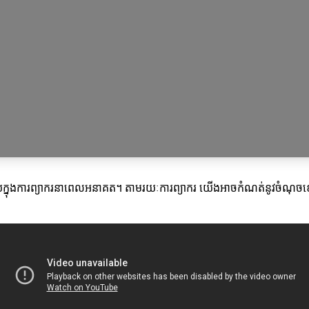
ជាច្រើនជួយក្នុងការព្យាករនាពេលអនាគត។ តាមរយៈការព្យាករ យើងអាចកំណត់នូវ