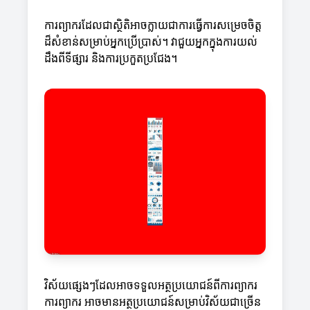
ការព្យាករដែលជាស្ថិតិអាចក្លាយជាការធ្វើការសម្រេចចិត្ត
ដ៏សំខាន់សម្រាប់អ្នកប្រើប្រាស់។ វាជួយអ្នកក្នុងការយល់
ដឹងពីទីផ្សារ និងការប្រកួតប្រជែង។
វិស័យផ្សេងៗដែលអាចទទួលអត្ថប្រយោជន៍ពីការព្យាករ
ការព្យាករ អាចមានអត្ថប្រយោជន៍សម្រាប់វិស័យជាច្រើន