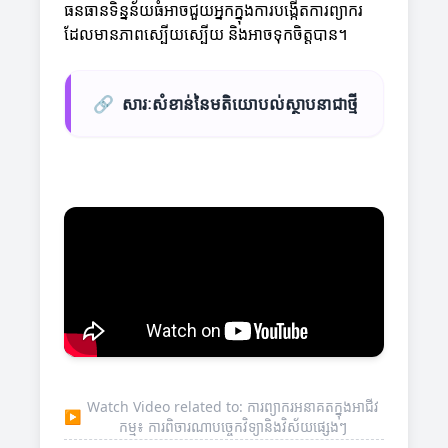
ធនធានទិន្នន័យធំអាចជួយអ្នកក្នុងការបង្កើតការព្យាករ
ដែលមានភាពស្បើយស្បើយ និងអាចទុកចិត្តបាន។
🔗
សារៈសំខាន់នៃមតិយោបល់ស្ថាបនាជាថ្មី
Watch Video related to: ការព្យាករ​អនាគតក្នុងអាជីវ
▶
កម្ម៖ ការពិចារណាបច្ចេកវិទ្យានិងវិស័យផ្សេងៗ