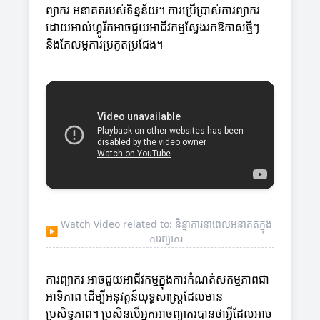
ព្យាករ អនាគតរបស់ទិន្នន័យ។ ការប្រើប្រាស់ការព្យាករ
ដោយអាល់ហ្គូរីកអាចជួយអាជីវកម្មស្វែងរកឱកាសថ្មីៗ
និងកែលម្អការប្រកួតប្រជែង។
Watch Video related to: និន្នាការនាពេលអនាគតក្នុង
▶
ការព្យាករ
ការព្យាករ អាចជួយអាជីវកម្មក្នុងការកំណត់សកម្មភាពជា
អាទិភាព ដើម្បីអនុវត្តន៍យុទ្ធសាស្ត្រដែលមាន
ប្រសិទ្ធភាព។ ប្រសិនបើអ្នកអាចព្យាករបានថាអ្វីដែលអាច