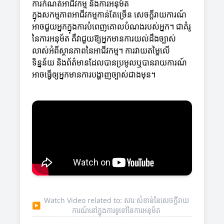
ការកំណត់អាជីវកម្ម និងការអនុម័ត
ក្នុងសកម្មភាពអាជីវកម្មកាន់តែច្រើន សេចក្តីរាយការណ៍
អាចជួយអ្នកក្នុងការបំពេញគោលបំណងរបស់អ្នក។ ជាគំរូ
នៃការអនុម័ត គឺវាជួយឱ្យអ្នកមានការយល់ដឹងច្បាស់
លាស់អំពីស្ថានភាពនៃអាជីវកម្ម។ ការវាយតម្លៃលើ
ទិន្នន័យ និងព័ត៌មានដែលបានប្រមូលឬបានរាយការណ៍
អាចធ្វើឲ្យអ្នកមានការបង្ហាញច្បាស់ជាងមុន។
Watch Video related to: សារៈសំខាន់នៃសេចក្តីរាយ
▶
ការណ៍នៅក្នុងការទូទៅនៃការអនុម័ត