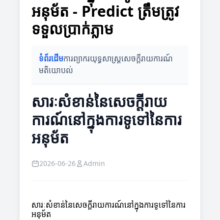
អនុម័ត - Predict ត្រឹមត្រូវ
ទទួលប្រាក់ភ្លាម
ទំព័រដើម
ការព្យាករ
យុទ្ធសាស្ត្រ
សេចក្តីរាយការណ៍
មតិយោបល់
សារៈសំខាន់នៃសេចក្តីរាយ
ការណ៍នៅក្នុងការទូទៅនៃការ
អនុម័ត
2026-06-26
Admin
សារៈសំខាន់នៃសេចក្តីរាយការណ៍នៅក្នុងការទូទៅនៃការ
អនុម័ត