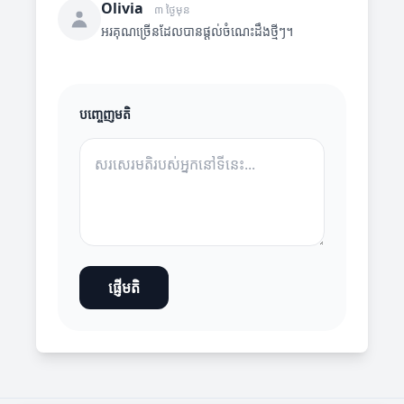
Olivia
៣ ថ្ងៃមុន
អរគុណច្រើនដែលបានផ្តល់ចំណេះដឹងថ្មីៗ។
បញ្ចេញមតិ
ផ្ញើមតិ