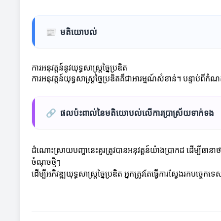
📰
មតិយោបល់
ការអនុវត្តន៍នូវយុទ្ធសាស្ត្រច្នៃប្រឌិត
ការអនុវត្តន៍យុទ្ធសាស្ត្រច្នៃប្រឌិតគឺជាអារម្មណ៍សំខាន់។ បន្ទាប់ពីកំណ
🔗
ផលប៉ះពាល់នៃមតិយោបល់លើការប្រាស្រ័យទាក់ទង
ដំណោះស្រាយបញ្ហានេះគួរត្រូវបានអនុវត្តន៍យ៉ាងប្រាកដ ដើម្បីធានា
ចំណុចថ្មីៗ
ដើម្បីអភិវឌ្ឍយុទ្ធសាស្ត្រច្នៃប្រឌិត អ្នកត្រូវតែធ្វើការស្វែងរកប