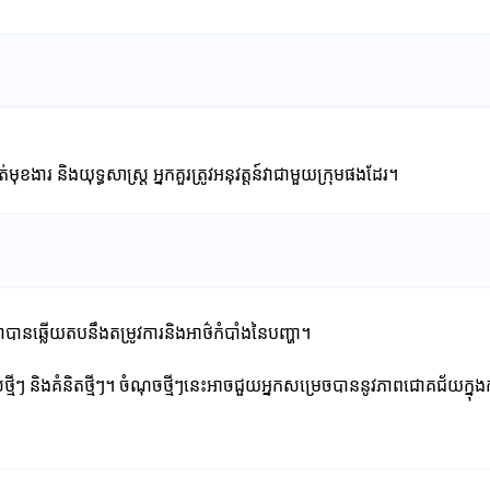
ត់មុខងារ និងយុទ្ធសាស្ត្រ អ្នកគួរត្រូវអនុវត្តន៍វាជាមួយក្រុមផងដែរ។
ថាបានឆ្លើយតបនឹងតម្រូវការនិងអាថ៌កំបាំងនៃបញ្ហា។
ច្ចេកទេសថ្មីៗ និងគំនិតថ្មីៗ។ ចំណុចថ្មីៗនេះអាចជួយអ្នកសម្រេចបាននូវភាពជោគជ័យក