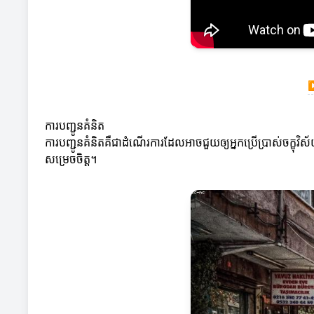
ការបញ្ជូនគំនិត
ការបញ្ជូនគំនិតគឺជាដំណើរការដែលអាចជួយឲ្យអ្នកប្រើប្រាស់ចក្ខុវិ
សម្រេចចិត្ត។