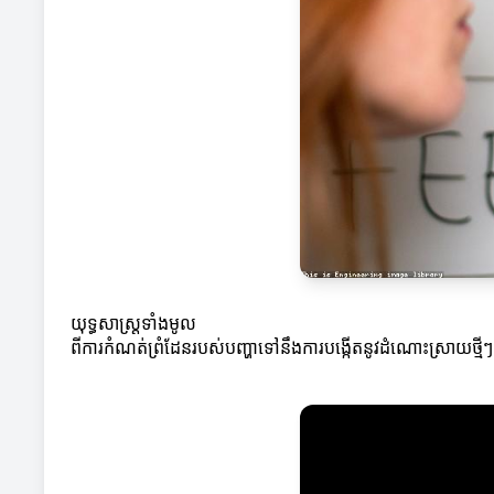
យុទ្ធសាស្ត្រទាំងមូល
ពីការកំណត់ព្រំដែនរបស់បញ្ហាទៅនឹងការបង្កើតនូវដំណោះស្រាយថ្មីៗ 