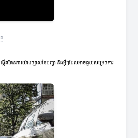
ិត
របង្កើតផែនការយ៉ាងច្បាស់នៃបញ្ហា និងអ្វីៗដែលអាចជួយសម្រេចការ