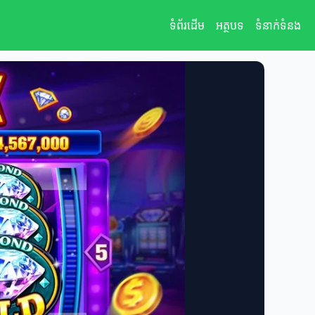
ទំព័រដើម
អត្ថបទ
ទំនាក់ទំនង