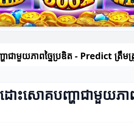
ាជាមួយភាពច្នៃប្រឌិត - Predict ត្រឹមត្រូ
ការដោះសោគបញ្ហាជាមួយភាពច