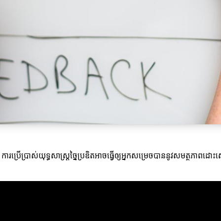
ការប្រើប្រាស់យុទ្ធសាស្ត្រច្នៃប្រឌិតអាចធ្វើឲ្យអ្នកសម្រេចបាននូវសមត្ថភាព