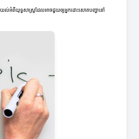
វែងយល់អំពីយុទ្ធសាស្ត្រដែលអាចជួយឲ្យអ្នកដោះសោគបញ្ហានៅ