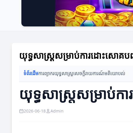
យុទ្ធសាស្ត្រសម្រាប់ការដោះសោគបញ្ហ
ទំព័រដើម
ការព្យាករ
យុទ្ធសាស្ត្រ
សេចក្តីរាយការណ៍
មតិយោបល់
យុទ្ធសាស្ត្រសម្រាប់
2026-06-18
Admin