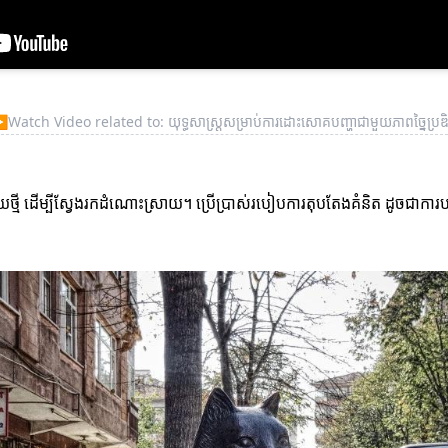
▶
Watch Video related to: យុទ្ធសាស្ត្រសម្រាប់ការដោះសោគបញ្ហាជាមួយភាពច្នៃប្រឌ
ស័យថ្មី ដើម្បីស្វែងរកដំណោះស្រាយ។ ប្រើប្រាស់របៀបការតុបតែងគំនិត ដូចជាកា