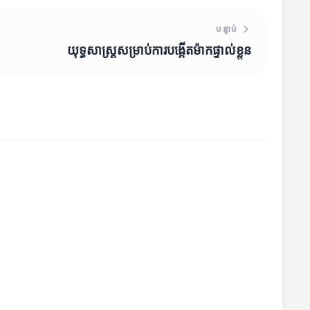
បន្ទាប់
យុទ្ធសាស្ត្រ​សម្រាប់ការបង្កើតម៉ាកផ្ទាល់ខ្លួន