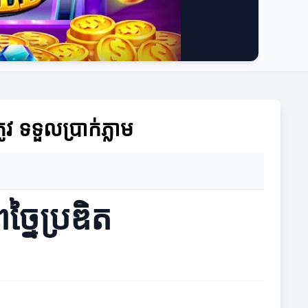
វ ទទួលប្រាក់ភ្លាម
្នៃប្រឌិត