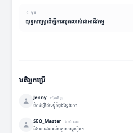
មុន
យុទ្ធសាស្រ្តដើម្បីការលូតលាស់ជាអាជីវកម្ម
មតិអ្នកប្រើ
Jenny
ម្សិលមិញ
ពិតជាអ្វីដែលខ្ញុំកំពុងស្វែងរក។
SEO_Master
២ ម៉ោងមុន
នឹងតាមដានរាល់អត្ថបទបន្តទៀត។