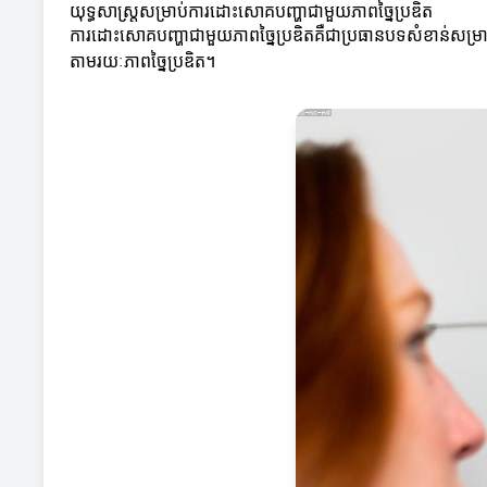
យុទ្ធសាស្ត្រសម្រាប់ការដោះសោគបញ្ហាជាមួយភាពច្នៃប្រឌិត
ការដោះសោគបញ្ហាជាមួយភាពច្នៃប្រឌិតគឺជាប្រធានបទសំខាន់សម្រាប់
តាមរយៈភាពច្នៃប្រឌិត។