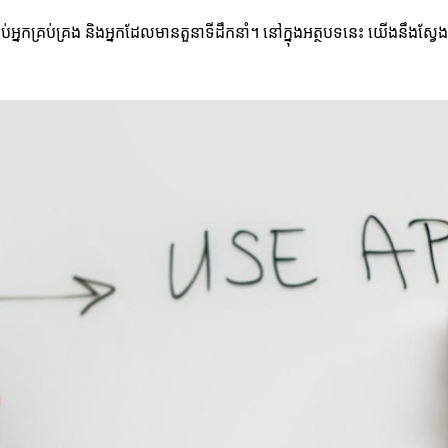
អ្នកគ្រប់គ្រង និងអ្នកដែលមានតួនាទីដឹកនាំ។ នៅក្នុងអត្ថបទនេះ យើងនឹងស្