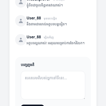
ខ្ញុំពិតជាចូលចិត្តអានវាណាស់។
User_88
មុននេះបន្តិច
នឹងតាមដានរាល់អត្ថបទបន្តទៀត។
User_88
ម្សិលមិញ
អត្ថបទល្អណាស់! អរគុណសម្រាប់ការចែករំលែក។
បញ្ចេញមតិ