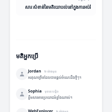
សារៈសំខាន់នៃមតិយោបល់នៅក្នុងការអប់រំ
មតិអ្នកប្រើ
Jordan
២ ម៉ោងមុន
អរគុណច្រើនដែលបានផ្តល់ចំណេះដឹងថ្មីៗ។
Sophia
មុននេះបន្តិច
ខ្លឹមសារមានប្រយោជន៍ខ្លាំងណាស់។
WebExplorer
២ ម៉ោងមុន