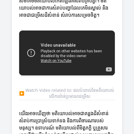
សមាគមមតិយោបល់កើតឡើងគឺសំរាប់គ្រប់គ្នា។ មតិ
យោបល់អាចជាការសំរាប់បញ្ហាដែលគេមិនស្គាល់ និង
អាចជាជម្រើសដ៏សំខាន់ សំរាប់ការសម្រេចចិត្ត។
Watch Video related to: ផលប៉ះពាល់នៃមតិយោបល់
▶
លើការប៉ាន់ប្រមាណជម្រើស
យើងអាចឃើញថា មតិយោបល់អាចជាគន្លងដ៏សំខាន់
សំរាប់ការប្រាស្រ័យទាក់ទង និងការពិចារណារបស់
មនុស្ស។ ឧទាហរណ៍ មតិយោបល់ពីមិត្តភក្តិ ឬគ្រួសារ