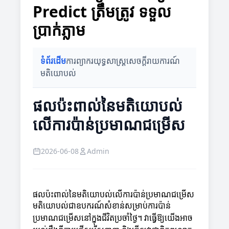
Predict ត្រឹមត្រូវ ទទួល
ប្រាក់ភ្លាម
ទំព័រដើម
ការព្យាករ
យុទ្ធសាស្ត្រ
សេចក្តីរាយការណ៍
មតិយោបល់
ផលប៉ះពាល់នៃមតិយោបល់
លើការប៉ាន់ប្រមាណជម្រើស
2026-06-08
Admin
ផលប៉ះពាល់នៃមតិយោបល់លើការប៉ាន់ប្រមាណជម្រើស
មតិយោបល់ជាឧបករណ៍សំខាន់សម្រាប់ការប៉ាន់
ប្រមាណជម្រើសនៅក្នុងជីវិតប្រចាំថ្ងៃ។ វាធ្វើឱ្យយើងអាច