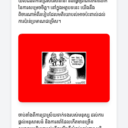
យល់ដឹងពីការជ្រើសរើសនានា និងធ្វើឲ្យវាជាពិភពលោក
នៃការសម្រេចចិត្ត។ នៅក្នុងអត្ថបទនេះ យើងនឹង
ពិចារណាអំពីរបៀបដែលមតិយោបល់អាចប៉ះពាល់ដល់
ការប៉ាន់ប្រមាណជម្រើស។
ចាប់តាំងពីការប្រាស្រ័យទាក់ទងរបស់មនុស្ស ដល់ការ
ផ្តល់អនុសាសន៍ និងការតវ៉ាដែលកើតមានច្រើន