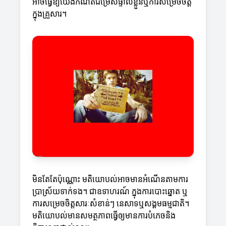
អាចធ្វើឱ្យយើងកំណត់ជម្រើសផ្ទាល់ខ្លួនឬការសម្រេចចិត្ត
ក្នុងគ្រួសារ។
មិនតែតែប៉ុណ្ណោះ មតិយោបល់អាចមានអំណើនតាមការ
ប្រាស្រ័យទាក់ទង។ ជាឧទាហរណ៍ ក្នុងការបោះឆ្នោត ឬ
ការសម្រេចចិត្តសារៈសំខាន់ៗ នេសាទឬសង្គមធម្មជាតិ។
មតិយោបល់មានសមត្ថភាពធ្វើឲ្យមានការបំភេចនិង