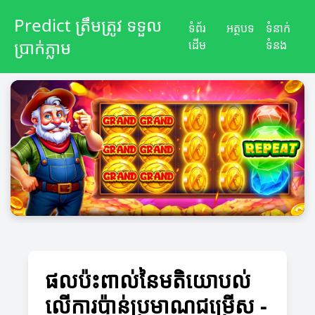
Predict ត្រឹមត្រូវ ទទួល
ទំព័រ
អត្ថបទ
ទំនាក់
ប្រាក់ភ្លាម
ដើម
ទំនង
ផលប៉ះពាល់នៃមតិយោបល់
លើការប៉ាន់ប្រមាណជម្រើស -