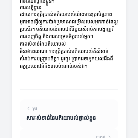
ពិចារណាផ្ទាល់ខ្លួន។
ការសន្និដ្ឋាន
ដោយការប្រើប្រាស់មតិយោបល់យ៉ាងមានប្រសិទ្ធភាព
អ្នកអាចធ្វើឲ្យការប៉ាន់ប្រមាណជម្រើសរបស់អ្នកកាន់តែល្អ
ប្រសើរ។ មតិយោបល់អាចជាវិធីមួយសំរាប់ការបង្ហាញពី
ការពេញចិត្ត និងការសម្រេចចិត្តរបស់អ្នក។
ភាពសំខាន់នៃមតិយោបល់
មិនថាពេលណា ការប្រើប្រាស់មតិយោបល់គឺសំខាន់
សំរាប់ការបញ្ជ្រាបចិត្ត។ ដូច្នេះ ប្រាកដថាអ្នកយល់ដឹងពី
អត្ថប្រយោជន៍និងផលប៉ះពាល់របស់វា។
មុន
សារៈសំខាន់នៃមតិយោបល់ផ្ទាល់ខ្លួន
បន្ទាប់