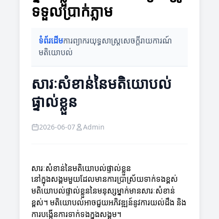
ទទួលប្រាក់ភ្លាម
ទំព័រដើម
ការព្យាករ
យុទ្ធសាស្ត្រ
សេចក្តីរាយការណ៍
មតិយោបល់
សារៈសំខាន់នៃមតិយោបល់
ផ្ទាល់ខ្លួន
2026-06-07
Admin
សារៈសំខាន់នៃមតិយោបល់ផ្ទាល់ខ្លួន
នៅក្នុងសង្គមមួយដែលមានការប្រាស្រ័យទាក់ទងខ្ពស់
មតិយោបល់ផ្ទាល់ខ្លួននៃមនុស្សម្នាក់មានសារៈសំខាន់
ខ្ពស់។ មតិយោបល់អាចជួយអភិវឌ្ឍន៍នូវការយល់ដឹង និង
ការបង្កើនការទាក់ទងក្នុងសង្គម។