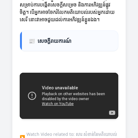
សម្រាប់ការបង្កើតសេចក្ដីសម្រេច និងការអភិវឌ្ឍន៍ផ្លូវ
ចិត្ត។ បើអ្នកអាចចែករំលែកមតិយោបល់របស់អ្នកដោយ
សេរី នោះវាអាចជួយដល់ការអភិវឌ្ឍន៍ខ្លួនឯង។
📰
សេចក្តីរាយការណ៍
Watch Video related to: សារៈសំខាន់នៃមតិយោបល់
▶