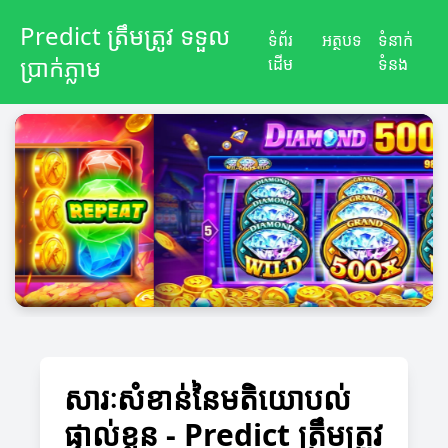
Predict ត្រឹមត្រូវ ទទួល
ទំព័រ
អត្ថបទ
ទំនាក់
ប្រាក់ភ្លាម
ដើម
ទំនង
សារៈសំខាន់នៃមតិយោបល់
ផ្ទាល់ខ្លួន - Predict ត្រឹមត្រូវ