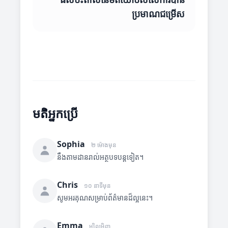
ប្រមាណជម្រើស
មតិអ្នកប្រើ
Sophia
២ ម៉ោងមុន
នឹងតាមដានរាល់អត្ថបទបន្តទៀត។
Chris
១០ នាទីមុន
សូមអរគុណសម្រាប់ព័ត៌មានដ៏ល្អនេះ។
Emma
ម្សិលមិញ