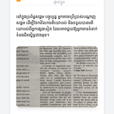
ផ្ទាល់ខ្លួន
នៅក្នុងប្រព័ន្ធសង្គម បច្ចុប្បន្ន អ្នកអាចប្រើប្រាស់បណ្តាញ
សង្គម ដើម្បីចែករំលែកមតិយោបល់ និងទទួលបានមតិ
យោបល់ពីអ្នកផ្សេងទៀត ដែលអាចជួយឱ្យអ្នកមានទំនាក់
ទំនងជិតស្និទ្ធជាងមុន។