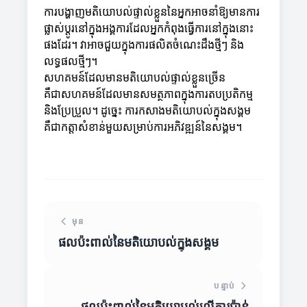
ការបង្ហាញមតិយោបល់ផ្ទាល់ខ្លួននៃអ្នកអាចនាំឱ្យមានការ
ផ្លាស់ប្តូរនៅក្នុងអង្គការដែលអ្នកកំពុងធ្វើការនៅក្នុងនោះ
ផងដែរ។ វាអាចជួយក្នុងការផលិតចំណេះដឹងថ្មីៗ និង
លទ្ធផលថ្មីៗ។
សហគមន៍ដែលមានមតិយោបល់ផ្ទាល់ខ្លួនច្រើន
គឺជាសហគមន៍ដែលមានសមត្ថភាពក្នុងការតបប្រតិកម្ម
និងប្រែប្រួល។ ដូច្នេះ ការកសាងមតិយោបល់ក្នុងសង្គម
គឺជាកត្តាសំខាន់មួយសម្រាប់ការអភិវឌ្ឍន៍នៃសង្គម។
មុន
ផលប៉ះពាល់នៃមតិយោបល់ក្នុងសង្គម
បន្ទាប់
ផលប៉ះពាល់នៃមតិយោបល់លើការប៉ាន់