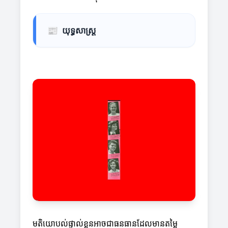
📰
យុទ្ធសាស្ត្រ
មតិយោបល់ផ្ទាល់ខ្លួនអាចជាធនធានដែលមានតម្លៃ