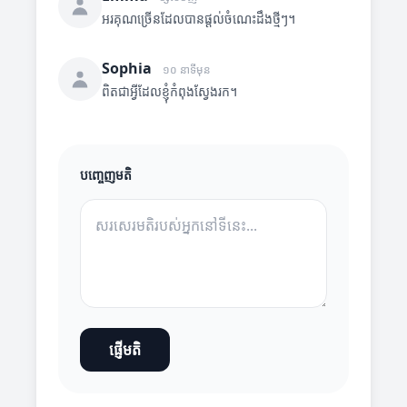
អរគុណច្រើនដែលបានផ្តល់ចំណេះដឹងថ្មីៗ។
Sophia
១០ នាទីមុន
ពិតជាអ្វីដែលខ្ញុំកំពុងស្វែងរក។
បញ្ចេញមតិ
ផ្ញើមតិ