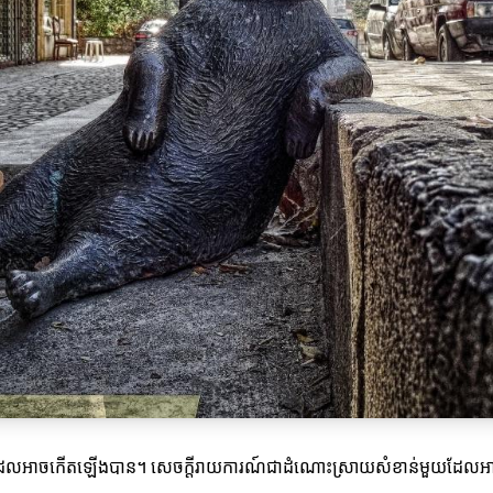
្រយោជន៍ដែលអាចកើតឡើងបាន។ សេចក្តីរាយការណ៍ជាដំណោះស្រាយសំខាន់មួយដែលអាច