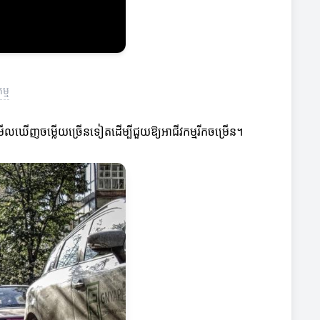
ម្ម
ាចមើលឃើញចម្លើយច្រើនទៀតដើម្បីជួយឱ្យអាជីវកម្មរីកចម្រើន។