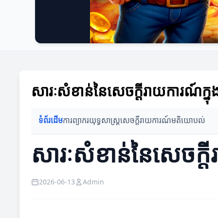
សារៈសំខាន់នៃសេចក្តីរាយការណ៍ក្នុង
ទំព័រដើម
ការព្យាករ
យុទ្ធសាស្ត្រ
សេចក្តីរាយការណ៍
មតិយោបល់
សារៈសំខាន់នៃសេចក្តី
2026-06-13
Admin