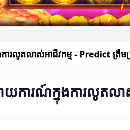
ការលូតលាស់អាជីវកម្ម - Predict ត្រឹមត្រ
រាយការណ៍ក្នុងការលូតលាស