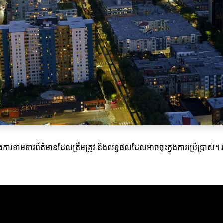
ាមទារព័ត៌មានដែលត្រឹមត្រូវ និងលទ្ធផលដែលអាចចុះក្នុងការប្រើប្រាស់។ វាជាកា