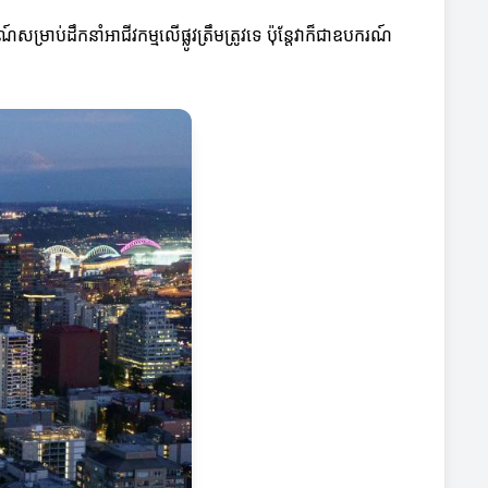
ាប់ដឹកនាំអាជីវកម្មលើផ្លូវត្រឹមត្រូវទេ ប៉ុន្តែវាក៏ជាឧបករណ៍