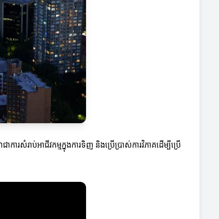
រសំរាប់អាជីវកម្មក្នុងការទិញ និងប្រើប្រាស់ការវិភាគដើម្បីប្រើ