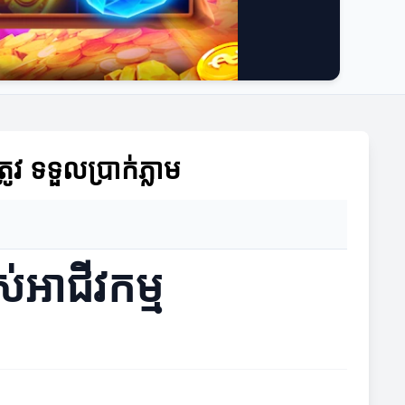
ូវ ទទួលប្រាក់ភ្លាម
់អាជីវកម្ម