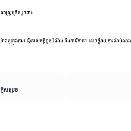
សាស្រ្តច្រើនដូចជា៖
ងល្អក្នុងការបង្កើតសេចក្តីជូនដំណឹង និងការវិភាគ។ សេចក្តីរាយការណ៍បំណង
្តីសម្រេច