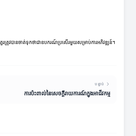
គួរត្រូវបានចាត់ទុកថាជាឧបករណ៍ប្រសើរមួយសម្រាប់ការអភិវឌ្ឍន៍។
បន្ទាប់
ការប៉ះពាល់នៃសេចក្តីរាយការណ៍ក្នុងអាជីវកម្ម