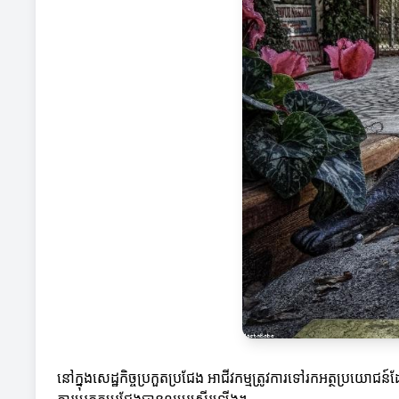
នៅក្នុងសេដ្ឋកិច្ចប្រកួតប្រជែង អាជីវកម្មត្រូវការទៅរកអត្ថប