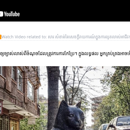
▶
Watch Video related to: សារៈសំខាន់នៃសេចក្តីរាយការណ៍ក្នុងការលូតលាស់អាជីវក
ើឲ្យច្បាស់លាស់ពីចំណុចដែលត្រូវការការកែប្រែ។ ក្នុងលទ្ធផល អ្នកគ្រប់គ្រងអ