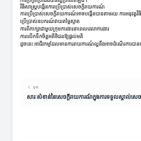
ការប្រកួតប្រជែងបានល្អប្រសើរឡើង។
វិធីសាស្រ្តបង្កើនការប្រើប្រាស់សេចក្តីរាយការណ៍
ការប្រើប្រាស់សេចក្តីរាយការណ៍អាចបង្កើនបានតាមរយៈការអនុវត្តវិធី
ប្រើប្រាស់ឧបករណ៍វាយតម្លៃស្មាត
ការពិភាក្សាជាមួយក្រុមការងារនាពេលវេលាការងារ
ការលើកទឹកចិត្តអតិថិជនឱ្យផ្តល់មតិ
ដូចនេះ អាជីវកម្មដែលមានការរាយការណ៍ល្អនឹងអាចដំណើរការបានយ៉ា
មុន
សារៈសំខាន់នៃសេចក្តីរាយការណ៍ក្នុងការទទួលស្គាល់សេចក