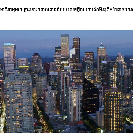
្យអាជីវកម្មអាចឆ្ពោះទៅរកភាពជោគជ័យ។ សេចក្តីរាយការណ៍មិនត្រឹមតែជាឧបករណ៍សម្រ