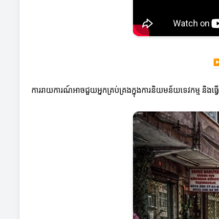
ការរាយការណ៍អាចជួយអ្នកគ្រប់គ្រងក្នុងការនិយមន័យទេវកម្ម និងធ្វ