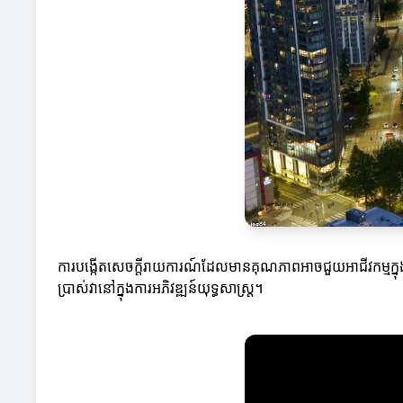
ការបង្កើតសេចក្តីរាយការណ៍ដែលមានគុណភាពអាចជួយអាជីវកម្មក្នុងការទ
ប្រាស់វានៅក្នុងការអភិវឌ្ឍន៍យុទ្ធសាស្ត្រ។