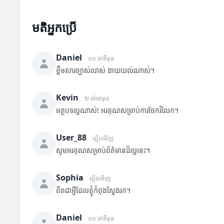
មតិអ្នកប្រើ
Daniel
១០ នាទីមុន
ខ្លឹមសារច្បាស់លាស់ ងាយយល់ណាស់។
Kevin
២ ម៉ោងមុន
អត្ថបទល្អណាស់! អរគុណសម្រាប់ការចែករំលែក។
User_88
ម្សិលមិញ
សូមអរគុណសម្រាប់ព័ត៌មានដ៏ល្អនេះ។
Sophia
ម្សិលមិញ
ពិតជាអ្វីដែលខ្ញុំកំពុងស្វែងរក។
Daniel
១០ នាទីមុន