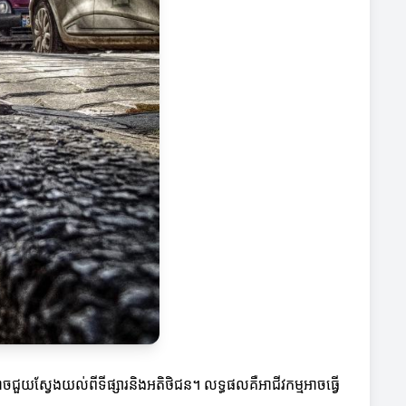
ជួយស្វែងយល់ពីទីផ្សារនិងអតិថិជន។ លទ្ធផលគឺអាជីវកម្មអាចធ្វើ