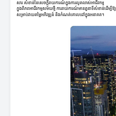
សារៈសំខាន់នៃសេចក្តីរាយការណ៍ក្នុងការលូតលាស់អាជីវកម្ម
ក្នុងពិភពអាជីវកម្មសម័យថ្មី ការរាយការណ៍មានតួនាទីសំខាន់ដើម្បីឱ
សម្រាប់វាយតម្លៃអភិវឌ្ឍន៍ និងកំណត់គោលដៅក្នុងអនាគត។