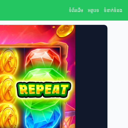
ទំព័រដើម
អត្ថបទ
ទំនាក់ទំនង