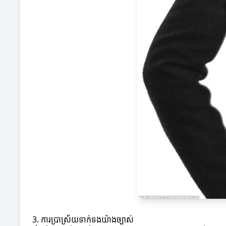
3. ការប្រាស្រ័យទាក់ទងយ៉ាងច្បាស់