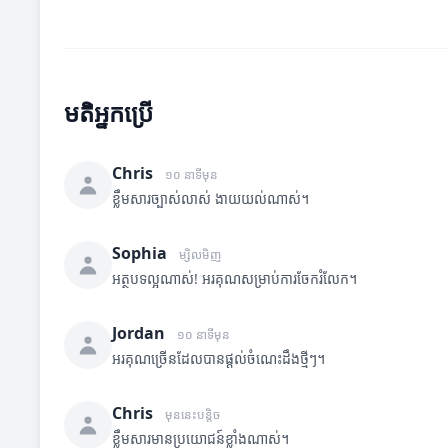
មតិអ្នកប្រើ
Chris
១០ នាទីមុន
ខ្លឹមសារច្បាស់លាស់ ងាយយល់ណាស់។
Sophia
ម្សិលមិញ
អត្ថបទល្អណាស់! អរគុណសម្រាប់ការចែករំលែក។
Jordan
១០ នាទីមុន
អរគុណច្រើនដែលបានផ្តល់ចំណេះដឹងថ្មីៗ។
Chris
មុននេះបន្តិច
ខ្លឹមសារមានប្រយោជន៍ខ្លាំងណាស់។