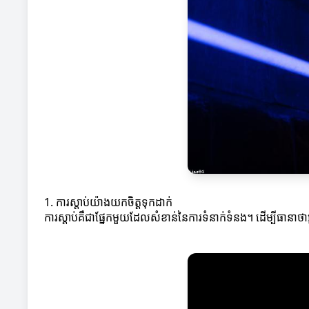
1. ការស្តាប់យ៉ាងយកចិត្តទុកដាក់
ការស្តាប់គឺជាផ្នែកមួយដែលសំខាន់នៃការទំនាក់ទំនង។ ដើម្បីធានាថាអ្